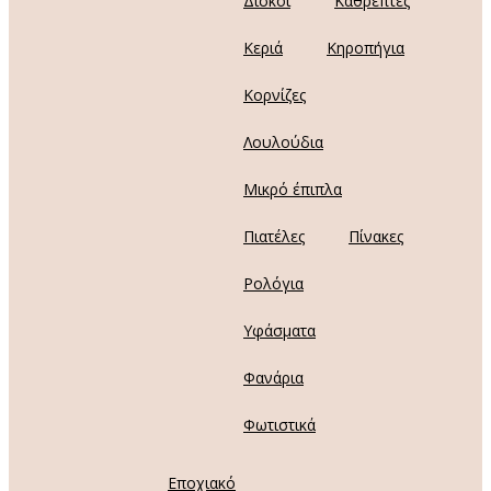
Δίσκοι
Καθρέπτες
Κεριά
Κηροπήγια
Κορνίζες
Λουλούδια
Μικρό έπιπλα
Πιατέλες
Πίνακες
Ρολόγια
Υφάσματα
Φανάρια
Φωτιστικά
Εποχιακό