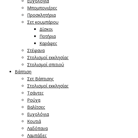
Ευχολόγια
Μπομπονιέρες
Προσκλητήρια
Σετ κουμπάρου
Δίσκοι
Ποτήρια
Καράφες
Στέφανα
Στολισμοί εκκλησίας
Στολισμοί σπιτιού
Βάπτιση
Σετ Βάπτισης
Στολισμοί εκκλησίας
Τσάντες
Ρούχα
Βαλίτσες
Ευχολόγια
Κουτιά
Λαδόπανα
Λαμπάδες