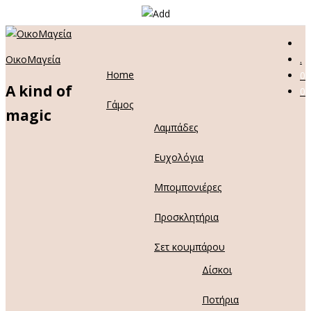
ΟικοΜαγεία
.
Home
0
A kind of
0
Γάμος
magic
Λαμπάδες
Ευχολόγια
Μπομπονιέρες
Προσκλητήρια
Σετ κουμπάρου
Δίσκοι
Ποτήρια