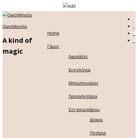
ΟικοΜαγεία
.
Home
0
A kind of
0
Γάμος
magic
Λαμπάδες
Ευχολόγια
Μπομπονιέρες
Προσκλητήρια
Σετ κουμπάρου
Δίσκοι
Ποτήρια