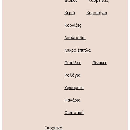
Δίσκοι
Καθρέπτες
Κεριά
Κηροπήγια
Κορνίζες
Λουλούδια
Μικρό έπιπλα
Πιατέλες
Πίνακες
Ρολόγια
Υφάσματα
Φανάρια
Φωτιστικά
Εποχιακό