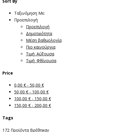
Sort By
Ταξινόμηση Με:
Προεπιλογή
Προεπιλογή
Δημοτικότητα
Μέση βαθμολογία
Πιο καινούργια
Τιμή: Αύξουσα
Τιμή: Φθίνουσα
Price
0,00
€
-
50,00
€
50,00
€
-
100,00
€
100,00
€
-
150,00
€
150,00
€
-
200,00
€
Tags
172
Προϊόντα Βρέθηκαν