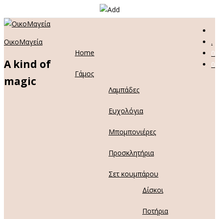
ΟικοΜαγεία
.
Home
0
A kind of
0
Γάμος
magic
Λαμπάδες
Ευχολόγια
Μπομπονιέρες
Προσκλητήρια
Σετ κουμπάρου
Δίσκοι
Ποτήρια