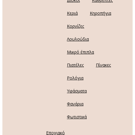
Δίσκοι
Καθρέπτες
Κεριά
Κηροπήγια
Κορνίζες
Λουλούδια
Μικρό έπιπλα
Πιατέλες
Πίνακες
Ρολόγια
Υφάσματα
Φανάρια
Φωτιστικά
Εποχιακό