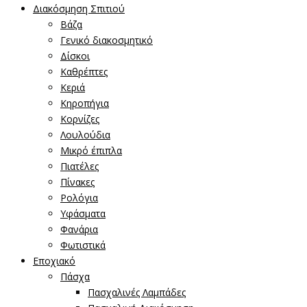
Διακόσμηση Σπιτιού
Βάζα
Γενικό διακοσμητικό
Δίσκοι
Καθρέπτες
Κεριά
Κηροπήγια
Κορνίζες
Λουλούδια
Μικρό έπιπλα
Πιατέλες
Πίνακες
Ρολόγια
Υφάσματα
Φανάρια
Φωτιστικά
Εποχιακό
Πάσχα
Πασχαλινές Λαμπάδες