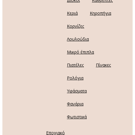
Δίσκοι
Καθρέπτες
Κεριά
Κηροπήγια
Κορνίζες
Λουλούδια
Μικρό έπιπλα
Πιατέλες
Πίνακες
Ρολόγια
Υφάσματα
Φανάρια
Φωτιστικά
Εποχιακό