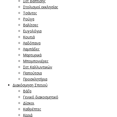
Σετ Βάπτισης
Στολισμοί εκκλησίας
Τσάντες
Ρούχα
Βαλίτσες
Ευχολόγια
Κουτιά
Λαδόπανα
Λαμπάδες
Μαρτυρικά
Μπομπονιέρες
Σετ Καλλυντικών
Παπούτσια
Προσκλητήρια
Διακόσμηση Σπιτιού
Βάζα
Γενικό διακοσμητικό
Δίσκοι
Καθρέπτες
Κεριά