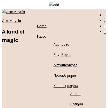
ΟικοΜαγεία
.
Home
0
A kind of
0
Γάμος
magic
Λαμπάδες
Ευχολόγια
Μπομπονιέρες
Προσκλητήρια
Σετ κουμπάρου
Δίσκοι
Ποτήρια