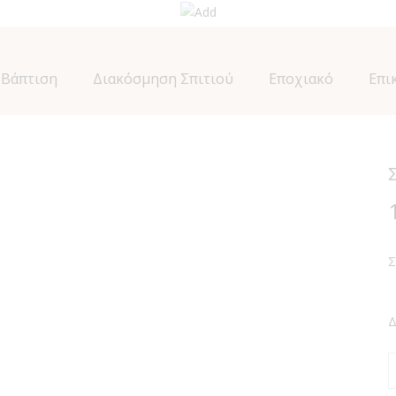
Βάπτιση
Διακόσμηση Σπιτιού
Εποχιακό
Επι
Σ
Δ