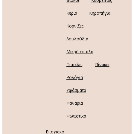
Δίσκοι
Καθρέπτες
Κεριά
Κηροπήγια
Κορνίζες
Λουλούδια
Μικρό έπιπλα
Πιατέλες
Πίνακες
Ρολόγια
Υφάσματα
Φανάρια
Φωτιστικά
Εποχιακό