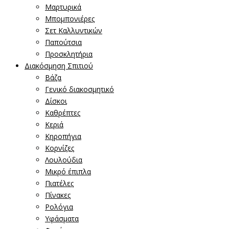
Μαρτυρικά
Μπομπονιέρες
Σετ Καλλυντικών
Παπούτσια
Προσκλητήρια
Διακόσμηση Σπιτιού
Βάζα
Γενικό διακοσμητικό
Δίσκοι
Καθρέπτες
Κεριά
Κηροπήγια
Κορνίζες
Λουλούδια
Μικρό έπιπλα
Πιατέλες
Πίνακες
Ρολόγια
Υφάσματα