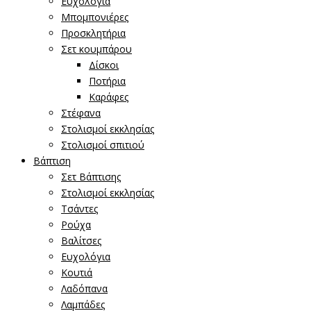
Ευχολόγια
Μπομπονιέρες
Προσκλητήρια
Σετ κουμπάρου
Δίσκοι
Ποτήρια
Καράφες
Στέφανα
Στολισμοί εκκλησίας
Στολισμοί σπιτιού
Βάπτιση
Σετ Βάπτισης
Στολισμοί εκκλησίας
Τσάντες
Ρούχα
Βαλίτσες
Ευχολόγια
Κουτιά
Λαδόπανα
Λαμπάδες