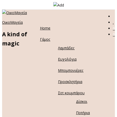
ΟικοΜαγεία
.
Home
0
A kind of
0
Γάμος
magic
Λαμπάδες
Ευχολόγια
Μπομπονιέρες
Προσκλητήρια
Σετ κουμπάρου
Δίσκοι
Ποτήρια