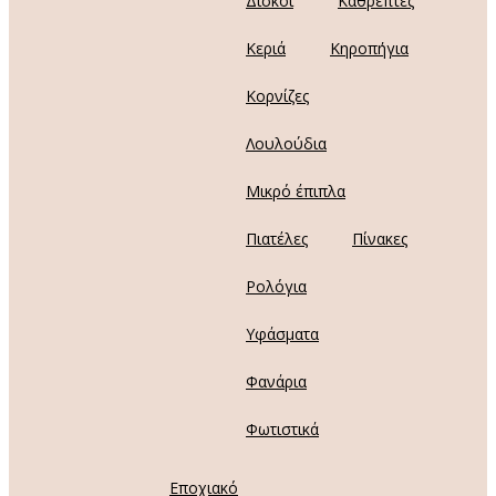
Δίσκοι
Καθρέπτες
Κεριά
Κηροπήγια
Κορνίζες
Λουλούδια
Μικρό έπιπλα
Πιατέλες
Πίνακες
Ρολόγια
Υφάσματα
Φανάρια
Φωτιστικά
Εποχιακό