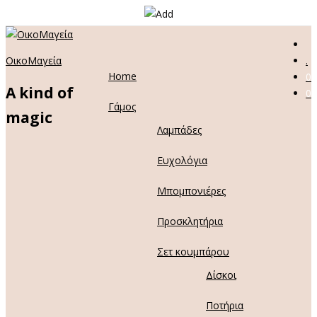
ΟικοΜαγεία
.
Home
0
A kind of
0
Γάμος
magic
Λαμπάδες
Ευχολόγια
Μπομπονιέρες
Προσκλητήρια
Σετ κουμπάρου
Δίσκοι
Ποτήρια