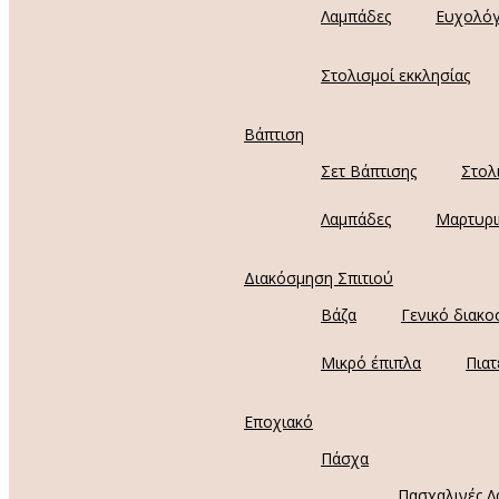
Λαμπάδες
Ευχολόγ
Στολισμοί εκκλησίας
Βάπτιση
Σετ Βάπτισης
Στολ
Λαμπάδες
Μαρτυρι
Διακόσμηση Σπιτιού
Βάζα
Γενικό διακο
Μικρό έπιπλα
Πιατ
Εποχιακό
Πάσχα
Πασχαλινές Λ