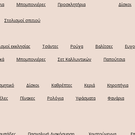
ια
Μπομπονιέρες
Προσκλητήρια
Δίσκοι
Στολισμοί σπιτιού
ισμοί εκκλησίας
Τσάντες
Ρούχα
Βαλίτσες
Ευχο
κά
Μπομπονιέρες
Σετ Καλλυντικών
Παπούτσια
σμητικό
Δίσκοι
Καθρέπτες
Κεριά
Κηροπήγια
έλες
Πίνακες
Ρολόγια
Υφάσματα
Φανάρια
αμπάδες
Πασχαλινή Διακόσμηση
Χριστούγεννα
Επ