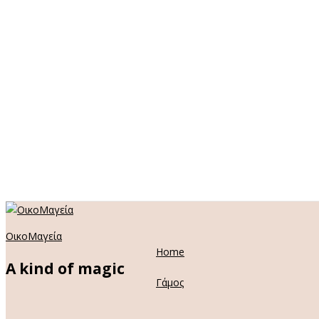
ΟικοΜαγεία
Home
A kind of magic
Γάμος