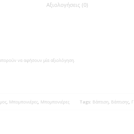
Αξιολογήσεις (0)
μπορούν να αφήσουν μία αξιολόγηση.
Επικοινωνία
Χρήσιμες Πληρο
ΟικοΜαγεία
Σχετικά με εμάς
Μάρκου Μπότσαρη 48
Όροι Χρήσης
μος
,
Μπομπονιέρες
,
Μπομπονιέρες
Tags:
Βάπτιση
,
Βάπτισης
,
Γ
54644 Θεσσαλονίκη
Πολιτική Επιστροφών
2310 638083
Πολιτική Ασφάλειας
GDPR Εργαλεία
info@oikomageia.gr