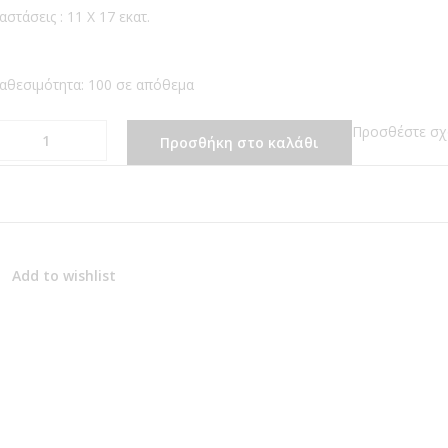
αστάσεις : 11 Χ 17 εκατ.
αθεσιμότητα:
100 σε απόθεμα
Μπομπονιέρα
Προσθέστε σχό
Προσθήκη στο καλάθι
Πουγκί
Ροζ
ποσότητα
Add to wishlist