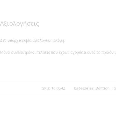
Αξιολογήσεις
Δεν υπάρχει καμία αξιολόγηση ακόμη.
Μόνο συνδεδεμένοι πελάτες που έχουν αγοράσει αυτό το προϊόν 
Σχετικά με εμάς
Οι πιο ιδιαίτερες στιγμές της ζωής σας… αξίζουν
να είναι μοναδικές! Στην Οικομαγεία αυτό είναι η
SKU:
10-0542
Categories:
Βάπτιση
,
Γά
φιλοσοφία μας και το κάνουμε πράξη.
Εμπιστευτείτε μας το Γάμο, τη Βάφτιση και κάθε
ξεχωριστό γεγονός σας , Εμείς θα αναλάβουμε
την κάθε λεπτομέρεια… εσείς ζείτε την κάθε
στιγμή!