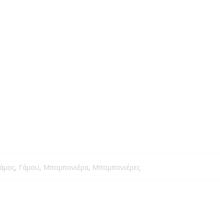
φορίες
Ακολουθήστε τον
λογαριασμό μας στα social
άμος
,
Γάμου
,
Μπομπονιέρα
,
Μπομπονιέρες