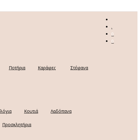
.
0
0
Ποτήρια
Καράφες
Στέφανα
λόγια
Κουτιά
Λαδόπανα
Προσκλητήρια