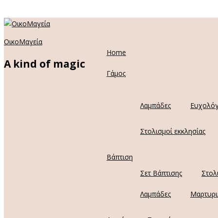
ΟικοΜαγεία
Home
A kind of magic
Γάμος
Λαμπάδες
Ευχολόγ
Στολισμοί εκκλησίας
Βάπτιση
Σετ Βάπτισης
Στολ
Λαμπάδες
Μαρτυρι