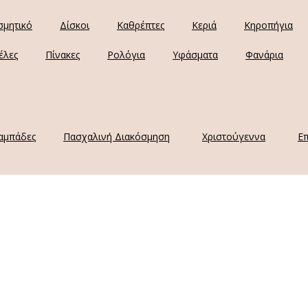
σμητικό
Δίσκοι
Καθρέπτες
Κεριά
Κηροπήγια
έλες
Πίνακες
Ρολόγια
Υφάσματα
Φανάρια
αμπάδες
Πασχαλινή Διακόσμηση
Χριστούγεννα
Επ