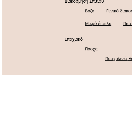
Διακόσμηση Σπιτιού
Βάζα
Γενικό διακο
Μικρό έπιπλα
Πιατ
Εποχιακό
Πάσχα
Πασχαλινές Λ