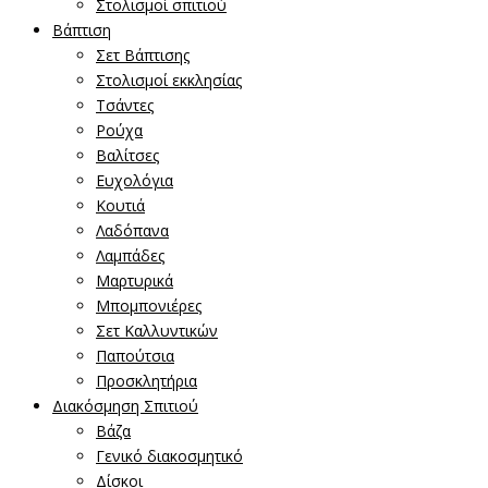
Στολισμοί σπιτιού
Βάπτιση
Σετ Βάπτισης
Στολισμοί εκκλησίας
Τσάντες
Ρούχα
Βαλίτσες
Ευχολόγια
Κουτιά
Λαδόπανα
Λαμπάδες
Μαρτυρικά
Μπομπονιέρες
Σετ Καλλυντικών
Παπούτσια
Προσκλητήρια
Διακόσμηση Σπιτιού
Βάζα
Γενικό διακοσμητικό
Δίσκοι