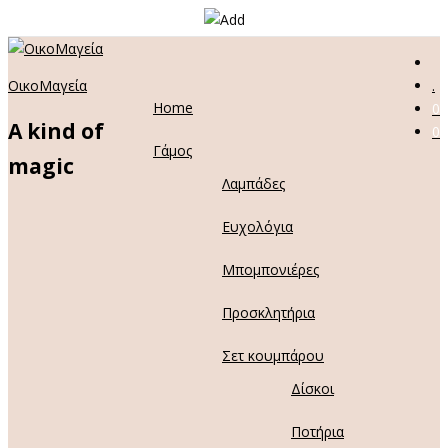
ΟικοΜαγεία
.
Home
0
A kind of
0
Γάμος
magic
Λαμπάδες
Ευχολόγια
Μπομπονιέρες
Προσκλητήρια
Σετ κουμπάρου
Δίσκοι
Ποτήρια