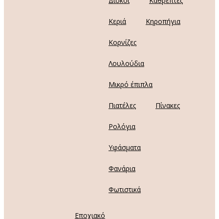
Δίσκοι
Καθρέπτες
Κεριά
Κηροπήγια
Κορνίζες
Λουλούδια
Μικρό έπιπλα
Πιατέλες
Πίνακες
Ρολόγια
Υφάσματα
Φανάρια
Φωτιστικά
Εποχιακό