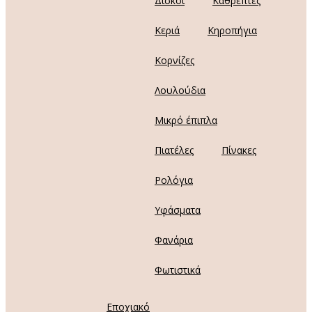
Δίσκοι
Καθρέπτες
Κεριά
Κηροπήγια
Κορνίζες
Λουλούδια
Μικρό έπιπλα
Πιατέλες
Πίνακες
Ρολόγια
Υφάσματα
Φανάρια
Φωτιστικά
Εποχιακό