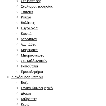
Σετ Βάπτισης
Στολισμοί εκκλησίας
Τσάντες
Ρούχα
Βαλίτσες
Ευχολόγια
Κουτιά
Λαδόπανα
Λαμπάδες
Μαρτυρικά
Μπομπονιέρες
Σετ Καλλυντικών
Παπούτσια
Προσκλητήρια
Διακόσμηση Σπιτιού
Βάζα
Γενικό διακοσμητικό
Δίσκοι
Καθρέπτες
Κεριά