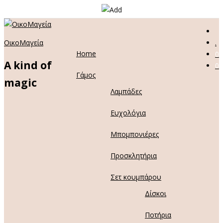
ΟικοΜαγεία
.
Home
0
A kind of
0
Γάμος
magic
Λαμπάδες
Ευχολόγια
Μπομπονιέρες
Προσκλητήρια
Σετ κουμπάρου
Δίσκοι
Ποτήρια