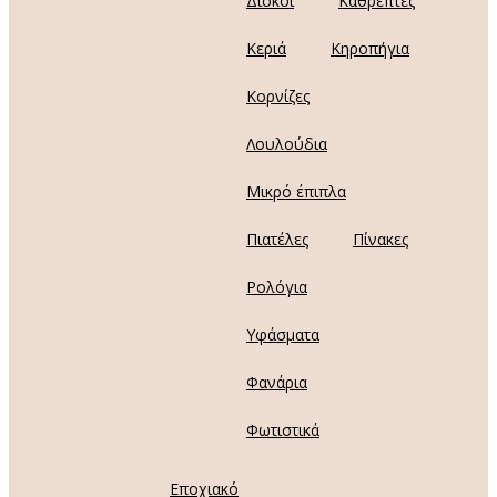
Δίσκοι
Καθρέπτες
Κεριά
Κηροπήγια
Κορνίζες
Λουλούδια
Μικρό έπιπλα
Πιατέλες
Πίνακες
Ρολόγια
Υφάσματα
Φανάρια
Φωτιστικά
Εποχιακό