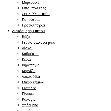
Μαρτυρικά
Μπομπονιέρες
Σετ Καλλυντικών
Παπούτσια
Προσκλητήρια
Διακόσμηση Σπιτιού
Βάζα
Γενικό διακοσμητικό
Δίσκοι
Καθρέπτες
Κεριά
Κηροπήγια
Κορνίζες
Λουλούδια
Μικρό έπιπλα
Πιατέλες
Πίνακες
Ρολόγια
Υφάσματα
Φανάρια