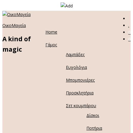
ΟικοΜαγεία
.
Home
0
A kind of
0
Γάμος
magic
Λαμπάδες
Ευχολόγια
Μπομπονιέρες
Προσκλητήρια
Σετ κουμπάρου
Δίσκοι
Ποτήρια