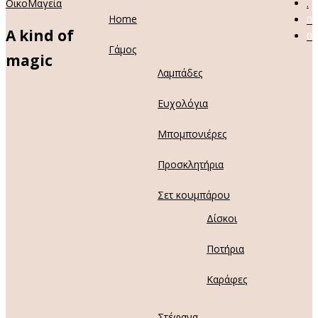
ΟικοΜαγεία
.
Home
0
A kind of
0
Γάμος
magic
Λαμπάδες
Ευχολόγια
Μπομπονιέρες
Προσκλητήρια
Σετ κουμπάρου
Δίσκοι
Ποτήρια
Καράφες
Στέφανα