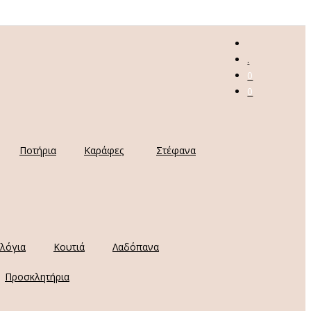
.
0
0
Ποτήρια
Καράφες
Στέφανα
λόγια
Κουτιά
Λαδόπανα
Προσκλητήρια