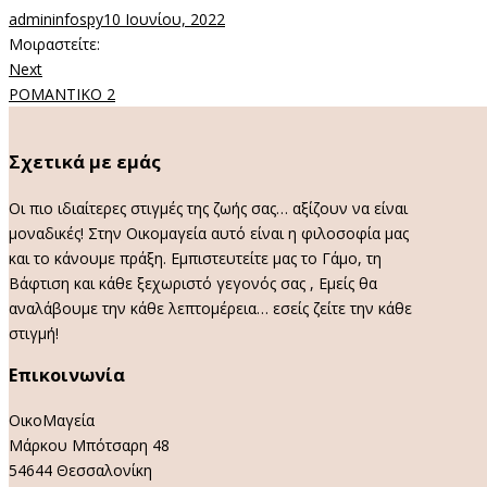
admininfospy
10 Ιουνίου, 2022
Μοιραστείτε:
Next
Πλοήγηση
Next
Post
ΡΟΜΑΝΤΙΚΟ 2
άρθρων
Σχετικά με εμάς
Οι πιο ιδιαίτερες στιγμές της ζωής σας… αξίζουν να είναι
μοναδικές! Στην Οικομαγεία αυτό είναι η φιλοσοφία μας
και το κάνουμε πράξη. Εμπιστευτείτε μας το Γάμο, τη
Βάφτιση και κάθε ξεχωριστό γεγονός σας , Εμείς θα
αναλάβουμε την κάθε λεπτομέρεια… εσείς ζείτε την κάθε
στιγμή!
Επικοινωνία
ΟικοΜαγεία
Μάρκου Μπότσαρη 48
54644 Θεσσαλονίκη