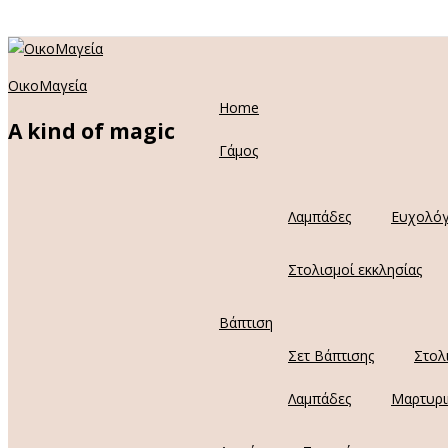
ΟικοΜαγεία
Home
A kind of magic
Γάμος
Λαμπάδες
Ευχολόγ
Στολισμοί εκκλησίας
Βάπτιση
Σετ Βάπτισης
Στολ
Λαμπάδες
Μαρτυρι