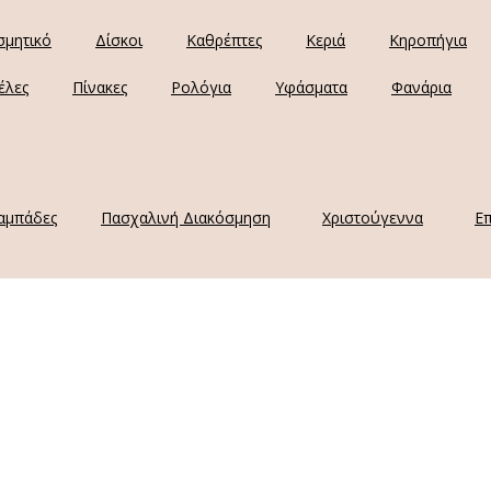
σμητικό
Δίσκοι
Καθρέπτες
Κεριά
Κηροπήγια
έλες
Πίνακες
Ρολόγια
Υφάσματα
Φανάρια
αμπάδες
Πασχαλινή Διακόσμηση
Χριστούγεννα
Επ