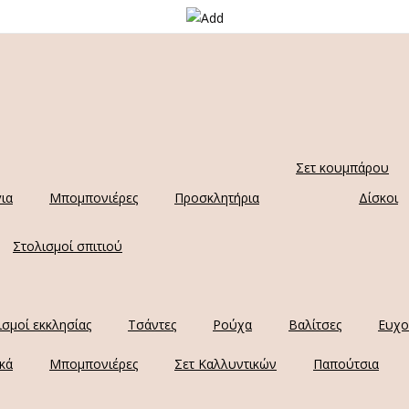
Σετ κουμπάρου
ια
Μπομπονιέρες
Προσκλητήρια
Δίσκοι
Στολισμοί σπιτιού
ισμοί εκκλησίας
Τσάντες
Ρούχα
Βαλίτσες
Ευχο
κά
Μπομπονιέρες
Σετ Καλλυντικών
Παπούτσια