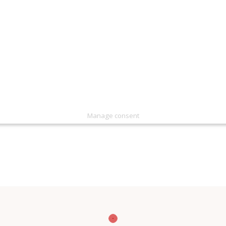
Manage consent
avigate through the website. Out of these, the cookies that are cate
 We also use third-party cookies that help us analyze and understand h