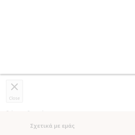
Πλοήγηση
άρθρων
Close
Privacy Overview
Σχετικά με εμάς
This website uses cookies to improve your experience while you n
essential for the working of basic functionalities of the website.