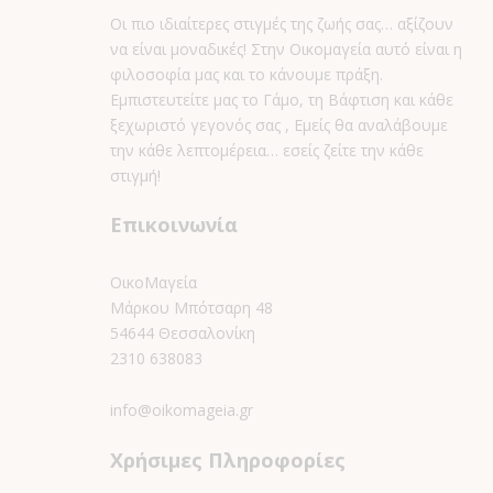
browser only with your consent. You also have the option to opt-
Οι πιο ιδιαίτερες στιγμές της ζωής σας… αξίζουν
Necessary
να είναι μοναδικές! Στην Οικομαγεία αυτό είναι η
Necessary
φιλοσοφία μας και το κάνουμε πράξη.
Always Enabled
Εμπιστευτείτε μας το Γάμο, τη Βάφτιση και κάθε
Necessary cookies are absolutely essential for the website to func
ξεχωριστό γεγονός σας , Εμείς θα αναλάβουμε
την κάθε λεπτομέρεια… εσείς ζείτε την κάθε
Cookie
Duration
στιγμή!
Επικοινωνία
cookielawinfo-checkbox-analytics
11 months
cookielawinfo-checkbox-functional
11 months
ΟικοΜαγεία
Μάρκου Μπότσαρη 48
cookielawinfo-checkbox-necessary
11 months
54644 Θεσσαλονίκη
2310 638083
cookielawinfo-checkbox-others
11 months
info@oikomageia.gr
cookielawinfo-checkbox-performance
11 months
Χρήσιμες Πληροφορίες
viewed_cookie_policy
11 months