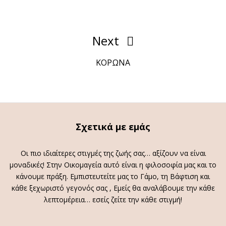
Πλοήγηση
άρθρων
Next
Next
Post
ΚΟΡΩΝΑ
Σχετικά με εμάς
Οι πιο ιδιαίτερες στιγμές της ζωής σας… αξίζουν να είναι
μοναδικές! Στην Οικομαγεία αυτό είναι η φιλοσοφία μας και το
κάνουμε πράξη. Εμπιστευτείτε μας το Γάμο, τη Βάφτιση και
κάθε ξεχωριστό γεγονός σας , Εμείς θα αναλάβουμε την κάθε
λεπτομέρεια… εσείς ζείτε την κάθε στιγμή!