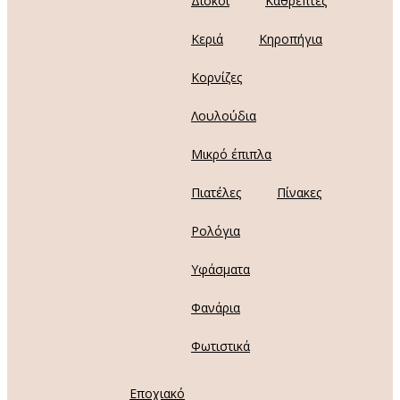
Δίσκοι
Καθρέπτες
Κεριά
Κηροπήγια
Κορνίζες
Λουλούδια
Μικρό έπιπλα
Πιατέλες
Πίνακες
Ρολόγια
Υφάσματα
Φανάρια
Φωτιστικά
Εποχιακό