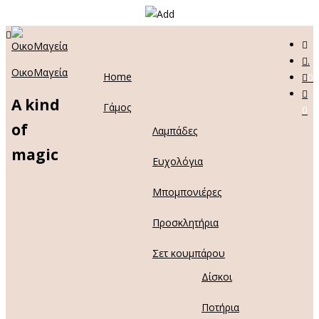
.
ΟικοΜαγεία
Home
0
A kind
Γάμος
0
of
Λαμπάδες
magic
Ευχολόγια
Μπομπονιέρες
Προσκλητήρια
Σετ κουμπάρου
Δίσκοι
Ποτήρια