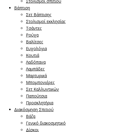
Στολισμοί σπιτιού
Βάπτιση
Σετ Βάπτισης
Στολισμοί εκκλησίας
Τσάντες
Ρούχα
Βαλίτσες
Ευχολόγια
Κουτιά
Λαδόπανα
Λαμπάδες
Μαρτυρικά
Μπομπονιέρες
Σετ Καλλυντικών
Παπούτσια
Προσκλητήρια
Διακόσμηση Σπιτιού
Βάζα
Γενικό διακοσμητικό
Δίσκοι