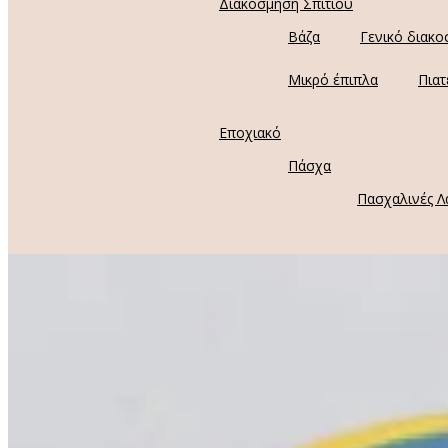
Διακόσμηση Σπιτιού
Βάζα
Γενικό διακο
Μικρό έπιπλα
Πιατ
Εποχιακό
Πάσχα
Πασχαλινές Λ