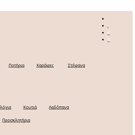
.
0
0
Ποτήρια
Καράφες
Στέφανα
λόγια
Κουτιά
Λαδόπανα
Προσκλητήρια