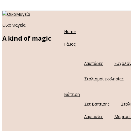
ΟικοΜαγεία
Home
A kind of magic
Γάμος
Λαμπάδες
Ευχολόγ
Στολισμοί εκκλησίας
Βάπτιση
Σετ Βάπτισης
Στολ
Λαμπάδες
Μαρτυρι