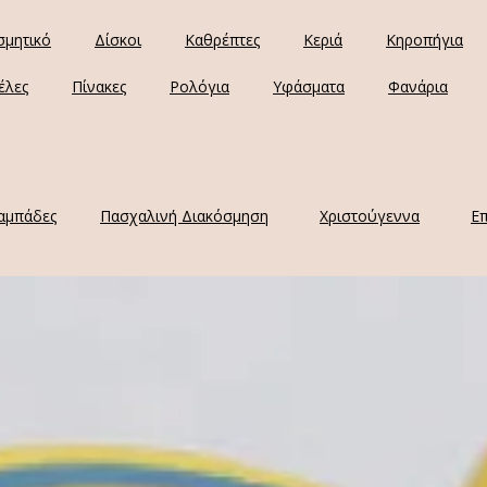
σμητικό
Δίσκοι
Καθρέπτες
Κεριά
Κηροπήγια
έλες
Πίνακες
Ρολόγια
Υφάσματα
Φανάρια
αμπάδες
Πασχαλινή Διακόσμηση
Χριστούγεννα
Επ