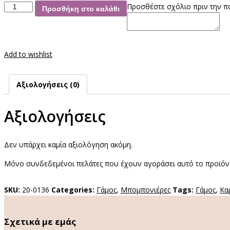
Μπομπονιέρα
Προσθέστε σχόλιο πριν την π
Προσθήκη στο καλάθι
Πέτρα
Χρυσή
Καρδιά
ποσότητα
Add to wishlist
Αξιολογήσεις (0)
Αξιολογήσεις
Δεν υπάρχει καμία αξιολόγηση ακόμη.
Μόνο συνδεδεμένοι πελάτες που έχουν αγοράσει αυτό το προϊόν
SKU:
20-0136
Categories:
Γάμος
,
Μπομπονιέρες
Tags:
Γάμος
,
Κα
Σχετικά με εμάς