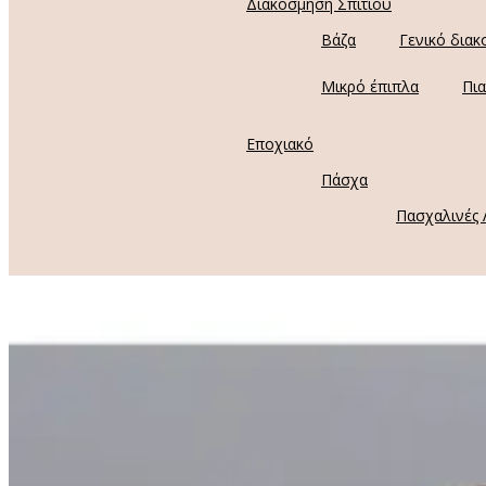
Διακόσμηση Σπιτιού
Βάζα
Γενικό διακ
Μικρό έπιπλα
Πια
Εποχιακό
Πάσχα
Πασχαλινές 