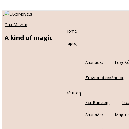
ΟικοΜαγεία
Home
A kind of magic
Γάμος
Λαμπάδες
Ευχολό
Στολισμοί εκκλησίας
Βάπτιση
Σετ Βάπτισης
Στο
Λαμπάδες
Μαρτυρ