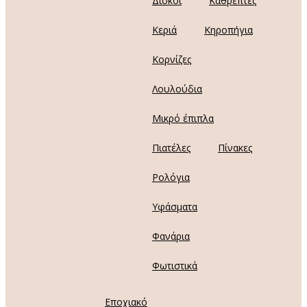
Δίσκοι
Καθρέπτες
Κεριά
Κηροπήγια
Κορνίζες
Λουλούδια
Μικρό έπιπλα
Πιατέλες
Πίνακες
Ρολόγια
Υφάσματα
Φανάρια
Φωτιστικά
Εποχιακό