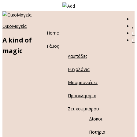
ΟικοΜαγεία
.
Home
0
A kind of
0
Γάμος
magic
Λαμπάδες
Ευχολόγια
Μπομπονιέρες
Προσκλητήρια
Σετ κουμπάρου
Δίσκοι
Ποτήρια