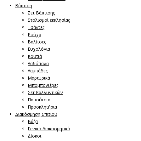
Βάπτιση
Σετ Βάπτισης
Στολισμοί εκκλησίας
Τσάντες
Ρούχα
Βαλίτσες
Ευχολόγια
Κουτιά
Λαδόπανα
Λαμπάδες
Μαρτυρικά
Μπομπονιέρες
Σετ Καλλυντικών
Παπούτσια
Προσκλητήρια
Διακόσμηση Σπιτιού
Βάζα
Γενικό διακοσμητικό
Δίσκοι