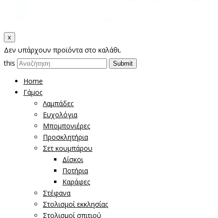
x
Δεν υπάρχουν προϊόντα στο καλάθι.
this
Home
Γάμος
Λαμπάδες
Ευχολόγια
Μπομπονιέρες
Προσκλητήρια
Σετ κουμπάρου
Δίσκοι
Ποτήρια
Καράφες
Στέφανα
Στολισμοί εκκλησίας
Στολισμοί σπιτιού