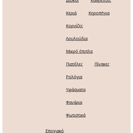
Δίσκοι
Καθρέπτες
Κεριά
Κηροπήγια
Κορνίζες
Λουλούδια
Μικρό έπιπλα
Πιατέλες
Πίνακες
Ρολόγια
Υφάσματα
Φανάρια
Φωτιστικά
Εποχιακό