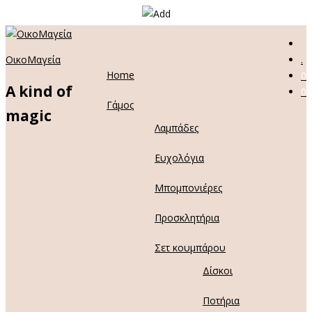
ΟικοΜαγεία
.
Home
0
A kind of
0
Γάμος
magic
Λαμπάδες
Ευχολόγια
Μπομπονιέρες
Προσκλητήρια
Σετ κουμπάρου
Δίσκοι
Ποτήρια