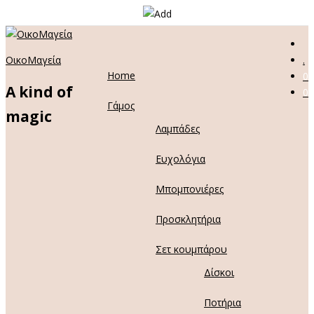
ΟικοΜαγεία
.
Home
0
A kind of
0
Γάμος
magic
Λαμπάδες
Ευχολόγια
Μπομπονιέρες
Προσκλητήρια
Σετ κουμπάρου
Δίσκοι
Ποτήρια