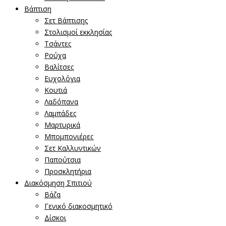
Βάπτιση
Σετ Βάπτισης
Στολισμοί εκκλησίας
Τσάντες
Ρούχα
Βαλίτσες
Ευχολόγια
Κουτιά
Λαδόπανα
Λαμπάδες
Μαρτυρικά
Μπομπονιέρες
Σετ Καλλυντικών
Παπούτσια
Προσκλητήρια
Διακόσμηση Σπιτιού
Βάζα
Γενικό διακοσμητικό
Δίσκοι