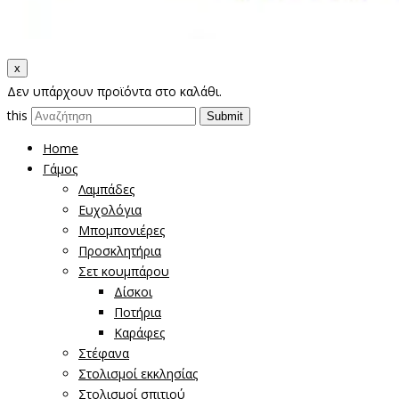
x
Δεν υπάρχουν προϊόντα στο καλάθι.
this
Home
Γάμος
Λαμπάδες
Ευχολόγια
Μπομπονιέρες
Προσκλητήρια
Σετ κουμπάρου
Δίσκοι
Ποτήρια
Καράφες
Στέφανα
Στολισμοί εκκλησίας
Στολισμοί σπιτιού