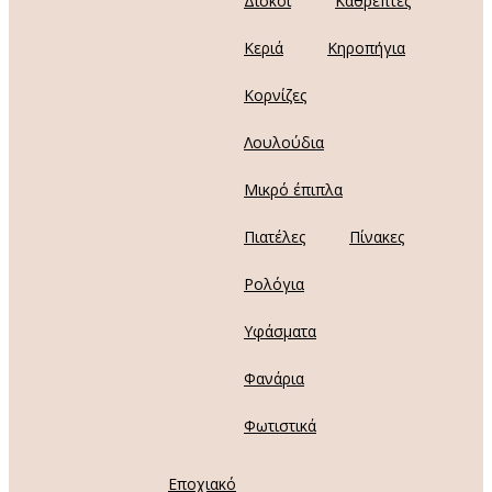
Δίσκοι
Καθρέπτες
Κεριά
Κηροπήγια
Κορνίζες
Λουλούδια
Μικρό έπιπλα
Πιατέλες
Πίνακες
Ρολόγια
Υφάσματα
Φανάρια
Φωτιστικά
Εποχιακό